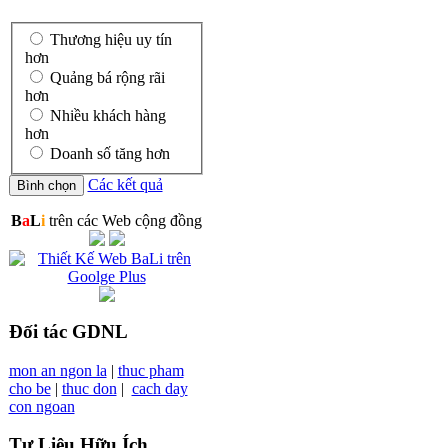
Thương hiệu uy tín
hơn
Quảng bá rộng rãi
hơn
Nhiều khách hàng
hơn
Doanh số tăng hơn
Các kết quả
B
a
L
i
trên các Web cộng đồng
Đối tác GDNL
mon an ngon la
|
thuc pham
cho be
|
thuc don
|
cach day
con ngoan
Tư Liệu Hữu Ích