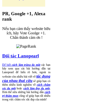
PR, Google +1, Alexa
rank
Nếu bạn cảm thấy website hữu
ích, hãy Vote Goolge +1.
Chân thành cảm ơn !
Đối tác Lanopearl
Để biết
cách làm trắng da mặt
các bạn
hãy xem qua các bài hướng dẫn tại
Lanopearl để hiểu rõ hơn, ngoài ra
tác dụng
website còn nhiều bài viết về
của nhau thai cừu
sẽ giúp bạn có
thêm nhiều kinh nghiệm về
cách chăm
sóc da mặt
hoặc
cách làm đẹp da mặt
.
Hơn thế nữa những bài hướng dẫn
cách
trị thâm mụn
cũng sẽ giúp bạn rất nhiều
trong việc chăm sóc sắc đẹp của mình!