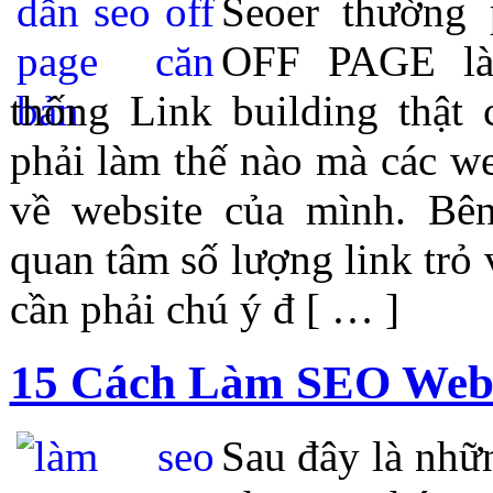
Seoer thường
OFF PAGE là
thống Link building thật 
phải làm thế nào mà các we
về website của mình. Bê
quan tâm số lượng link trỏ
cần phải chú ý đ [ … ]
15 Cách Làm SEO Webs
Sau đây là nhữ