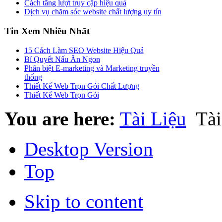
Cách tăng lượt truy cập hiệu quả
Dịch vụ chăm sóc website chất lượng uy tín
Tin Xem Nhiều Nhất
15 Cách Làm SEO Website Hiệu Quả
Bí Quyết Nấu Ăn Ngon
Phân biệt E-marketing và Marketing truyền
thống
Thiết Kế Web Trọn Gói Chất Lượng
Thiết Kế Web Trọn Gói
You are here:
Tài Liệu
Tài
Desktop Version
Top
Skip to content