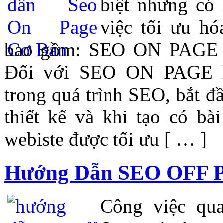
biệt nhưng có 
việc tối ưu hó
bao gồm: SEO ON PAGE
Đối với SEO ON PAGE là
trong quá trình SEO, bắt đ
thiết kế và khi tạo có bà
webiste được tối ưu [ … ]
Hướng Dẫn SEO OFF 
Công việc qu