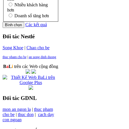
Nhiều khách hàng
hơn
Doanh số tăng hơn
Các kết quả
Đối tác Nestlé
Song Khoe
|
Chao cho be
thuc pham cho be
|
an uong dinh duong
B
a
L
i
trên các Web cộng đồng
Đối tác GDNL
mon an ngon la
|
thuc pham
cho be
|
thuc don
|
cach day
con ngoan