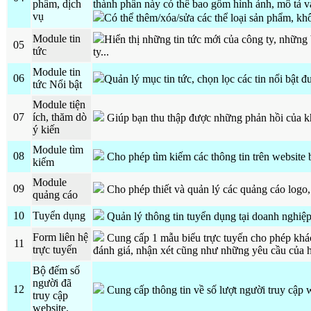
phẩm, dịch
thành phần này có thể bao gồm hình ảnh, mô tả v
vụ
Có thể thêm/xóa/sửa các thể loại sản phẩm, kh
Module tin
Hiển thị những tin tức mới của công ty, những 
05
tức
ty...
Module tin
06
Quản lý mục tin tức, chọn lọc các tin nổi bật đư
tức Nổi bật
Module tiện
07
ích, thăm dò
Giúp bạn thu thập được những phản hồi của kh
ý kiến
Module tìm
08
Cho phép tìm kiếm các thông tin trên website 
kiếm
Module
09
Cho phép thiết và quản lý các quảng cáo logo, 
quảng cáo
10
Tuyển dụng
Quản lý thông tin tuyển dụng tại doanh nghiệp
Form liên hệ
Cung cấp 1 mẫu biểu trực tuyến cho phép khá
11
trực tuyến
đánh giá, nhận xét cũng như những yêu cầu của 
Bộ đếm số
người đã
12
Cung cấp thông tin về số lượt người truy cập 
truy cập
website.