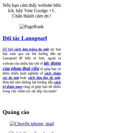
Nếu bạn cảm thấy website hữu
ích, hãy Vote Goolge +1.
Chân thành cảm ơn !
Đối tác Lanopearl
Để biết
cách làm trắng da mặt
các bạn
hãy xem qua các bài hướng dẫn tại
Lanopearl để hiểu rõ hơn, ngoài ra
tác dụng
website còn nhiều bài viết về
của nhau thai cừu
sẽ giúp bạn có
thêm nhiều kinh nghiệm về
cách chăm
sóc da mặt
hoặc
cách làm đẹp da mặt
.
Hơn thế nữa những bài hướng dẫn
cách
trị thâm mụn
cũng sẽ giúp bạn rất nhiều
trong việc chăm sóc sắc đẹp của mình!
Quảng cáo