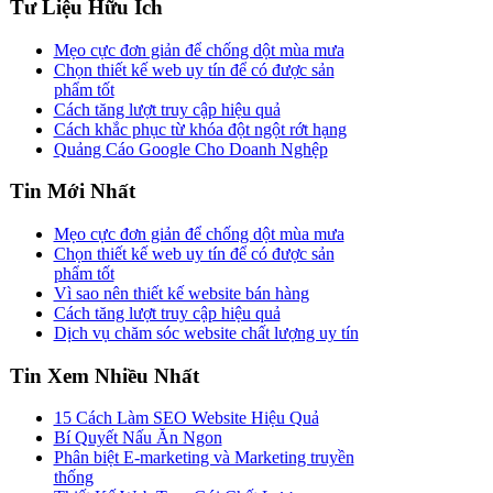
Tư Liệu Hữu Ích
Mẹo cực đơn giản để chống dột mùa mưa
Chọn thiết kế web uy tín để có được sản
phẩm tốt
Cách tăng lượt truy cập hiệu quả
Cách khắc phục từ khóa đột ngột rớt hạng
Quảng Cáo Google Cho Doanh Nghệp
Tin Mới Nhất
Mẹo cực đơn giản để chống dột mùa mưa
Chọn thiết kế web uy tín để có được sản
phẩm tốt
Vì sao nên thiết kế website bán hàng
Cách tăng lượt truy cập hiệu quả
Dịch vụ chăm sóc website chất lượng uy tín
Tin Xem Nhiều Nhất
15 Cách Làm SEO Website Hiệu Quả
Bí Quyết Nấu Ăn Ngon
Phân biệt E-marketing và Marketing truyền
thống